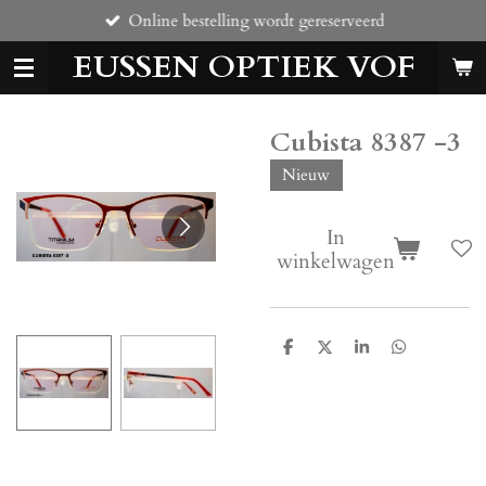
Online bestelling wordt gereserveerd
Ga
direct
EUSSEN OPTIEK VOF
naar
de
hoofdinhoud
Cubista 8387 -3
Nieuw
In
winkelwagen
D
D
S
D
e
e
h
e
l
e
a
l
e
l
r
e
n
e
n