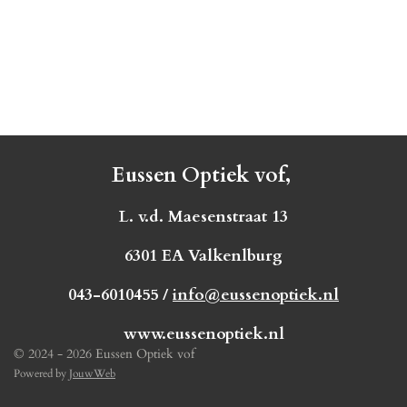
Eussen Optiek vof,
L. v.d. Maesenstraat 13
6301 EA Valkenlburg
043-6010455 /
info@eussenoptiek.nl
www.eussenoptiek.nl
© 2024 - 2026 Eussen Optiek vof
Powered by
JouwWeb