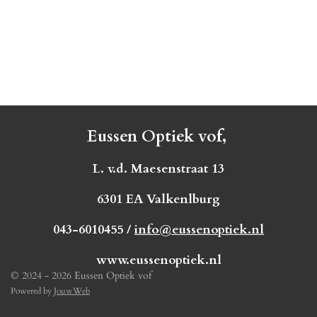
Eussen Optiek vof,
L. v.d. Maesenstraat 13
6301 EA Valkenlburg
043-6010455 /
info@eussenoptiek.nl
www.eussenoptiek.nl
© 2024 - 2026 Eussen Optiek vof
Powered by
JouwWeb