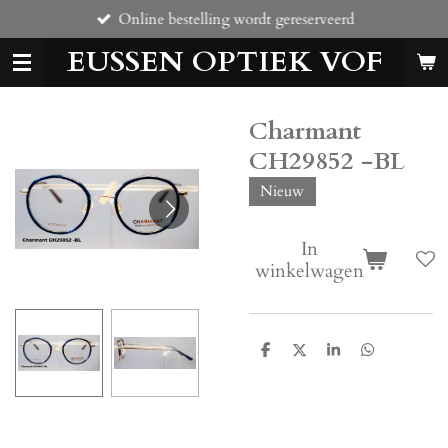
Online bestelling wordt gereserveerd
Ga
direct
EUSSEN OPTIEK VOF
naar
de
hoofdinhoud
Charmant
CH29852 -BL
Nieuw
In
winkelwagen
D
D
S
D
e
e
h
e
l
e
a
l
e
l
r
e
n
e
n