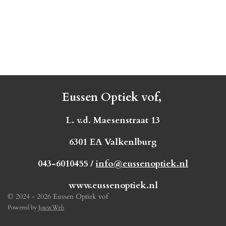
Eussen Optiek vof,
L. v.d. Maesenstraat 13
6301 EA Valkenlburg
043-6010455 /
info@eussenoptiek.nl
www.eussenoptiek.nl
© 2024 - 2026 Eussen Optiek vof
Powered by
JouwWeb