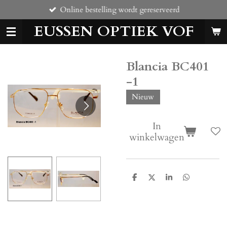
Online bestelling wordt gereserveerd
Ga
direct
EUSSEN OPTIEK VOF
naar
de
hoofdinhoud
Blancia BC401
-1
Nieuw
In
winkelwagen
D
D
S
D
e
e
h
e
l
e
a
l
e
l
r
e
n
e
n