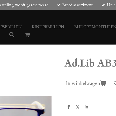
estelling wordt gereserveerd
Breed assortiment
Unie
ESBRILLEN
KINDERBRILLEN
BUDGETMONTURE
Ad.Lib AB
In winkelwagen
D
D
S
e
e
h
l
e
a