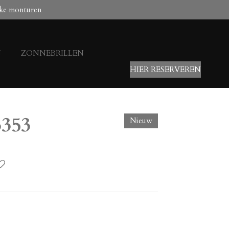
ke monturen
N
ZONNEBRILLEN
HIER RESERVEREN
3353
Nieuw