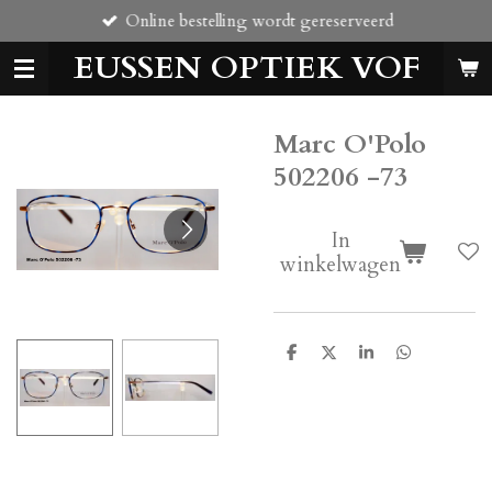
Online bestelling wordt gereserveerd
Ga
direct
EUSSEN OPTIEK VOF
naar
de
hoofdinhoud
Marc O'Polo
502206 -73
In
winkelwagen
D
D
S
D
e
e
h
e
l
e
a
l
e
l
r
e
n
e
n