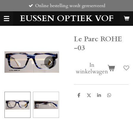
Online bestelling wordt gereserveerd
Ga
direct
EUSSEN OPTIEK VOF
naar
de
hoofdinhoud
Le Parc ROHE
-03
In
winkelwagen
D
D
S
D
e
e
h
e
l
e
a
l
e
l
r
e
n
e
n