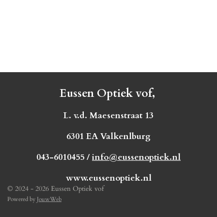
Eussen Optiek vof,
L. v.d. Maesenstraat 13
6301 EA Valkenlburg
043-6010455 /
info@eussenoptiek.nl
www.eussenoptiek.nl
© 2024 - 2026 Eussen Optiek vof
Powered by
JouwWeb