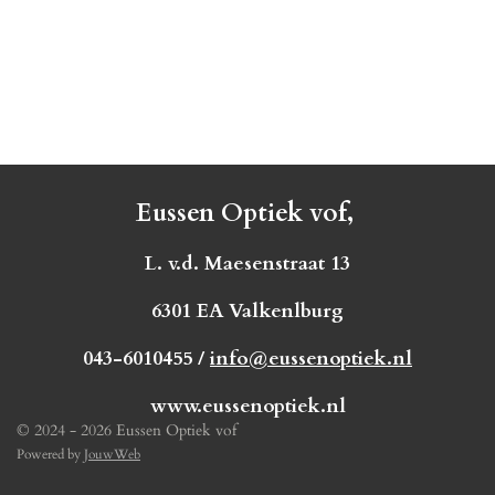
Eussen Optiek vof,
L. v.d. Maesenstraat 13
6301 EA Valkenlburg
043-6010455 /
info@eussenoptiek.nl
www.eussenoptiek.nl
© 2024 - 2026 Eussen Optiek vof
Powered by
JouwWeb