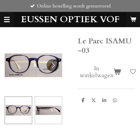
Online bestelling wordt gereserveerd
Ga
direct
EUSSEN OPTIEK VOF
naar
de
hoofdinhoud
Le Parc ISAMU
-03
In
winkelwagen
D
D
S
D
e
e
h
e
l
e
a
l
e
l
r
e
n
e
n