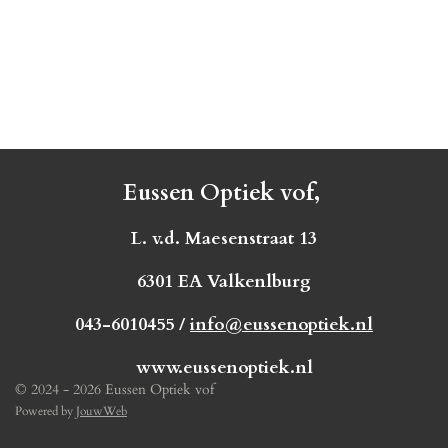
Eussen Optiek vof,
L. v.d. Maesenstraat 13
6301 EA Valkenlburg
043-6010455 /
info@eussenoptiek.nl
www.eussenoptiek.nl
© 2024 - 2026 Eussen Optiek vof
Powered by
JouwWeb