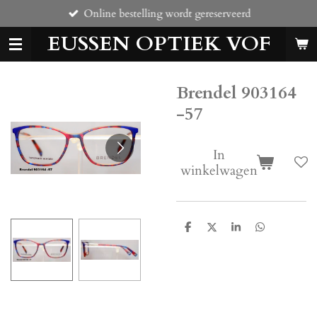
Online bestelling wordt gereserveerd
Ga
direct
EUSSEN OPTIEK VOF
naar
de
hoofdinhoud
Brendel 903164
-57
In
winkelwagen
D
D
S
D
e
e
h
e
l
e
a
l
e
l
r
e
n
e
n