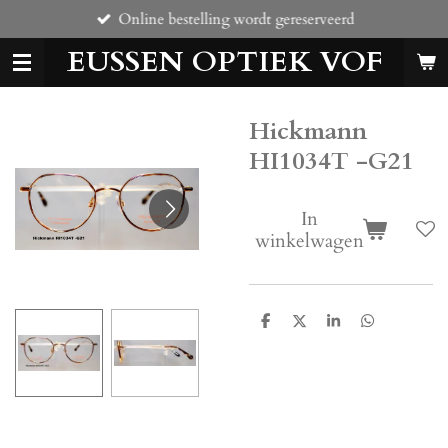
Online bestelling wordt gereserveerd
Ga
direct
EUSSEN OPTIEK VOF
naar
de
hoofdinhoud
Hickmann
HI1034T -G21
In
winkelwagen
D
D
S
D
e
e
h
e
l
e
a
l
e
l
r
e
n
e
n