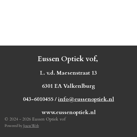
Eussen Optiek vof,
L. v.d. Maesenstraat 13
6301 EA Valkenlburg
043-6010455 /
info@eussenoptiek.nl
www.eussenoptiek.nl
© 2024 - 2026 Eussen Optiek vof
Powered by
JouwWeb