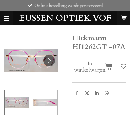
Online bestelling wordt gereserveerd
Ga
direct
EUSSEN OPTIEK VOF
naar
de
hoofdinhoud
Hickmann
HI1262GT -07A
In
winkelwagen
D
D
S
D
e
e
h
e
l
e
a
l
e
l
r
e
n
e
n