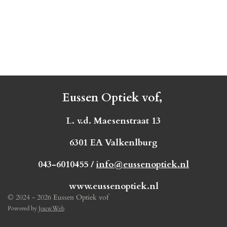
Eussen Optiek vof,
L. v.d. Maesenstraat 13
6301 EA Valkenlburg
043-6010455 /
info@eussenoptiek.nl
www.eussenoptiek.nl
© 2024 - 2026 Eussen Optiek vof
Powered by
JouwWeb