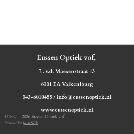
Eussen Optiek vof,
L. v.d. Maesenstraat 13
6301 EA Valkenlburg
043-6010455 /
info@eussenoptiek.nl
www.eussenoptiek.nl
© 2024 - 2026 Eussen Optiek vof
Powered by
JouwWeb