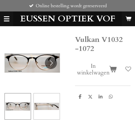
Online bestelling wordt gereserveerd
Ga
direct
EUSSEN OPTIEK VOF
naar
de
hoofdinhoud
Vulkan V1032
-1072
In
winkelwagen
D
D
S
D
e
e
h
e
l
e
a
l
e
l
r
e
n
e
n