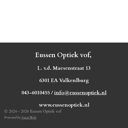
Eussen Optiek vof,
L. v.d. Maesenstraat 13
6301 EA Valkenlburg
043-6010455 /
info@eussenoptiek.nl
www.eussenoptiek.nl
© 2024 - 2026 Eussen Optiek vof
Powered by
JouwWeb