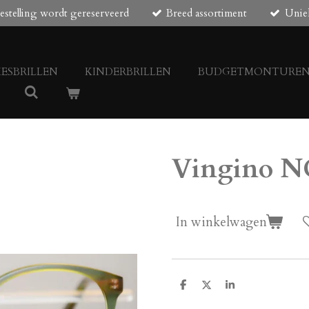
estelling wordt gereserveerd
Breed assortiment
Unie
ESBRILLEN
KINDERBRILLEN
BUDGETMONTURE
Vingino N
In winkelwagen
D
D
S
e
e
h
l
e
a