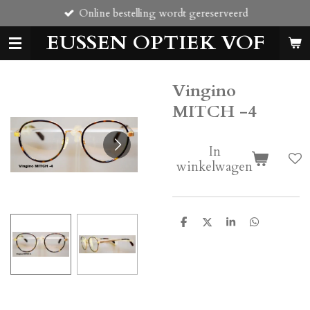
Online bestelling wordt gereserveerd
Ga
direct
EUSSEN OPTIEK VOF
naar
de
hoofdinhoud
Vingino
MITCH -4
In
winkelwagen
D
D
S
D
e
e
h
e
l
e
a
l
e
l
r
e
n
e
n