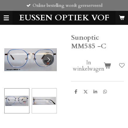
Online bestelling wordt gereserveerd
Ga
direct
EUSSEN OPTIEK VOF
naar
de
hoofdinhoud
Sunoptic
MM585 -C
In
winkelwagen
D
D
S
D
e
e
h
e
l
e
a
l
e
l
r
e
n
e
n