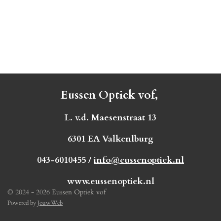
Eussen Optiek vof,
L. v.d. Maesenstraat 13
6301 EA Valkenlburg
043-6010455 /
info@eussenoptiek.nl
www.eussenoptiek.nl
© 2024 - 2026 Eussen Optiek vof
Powered by
JouwWeb