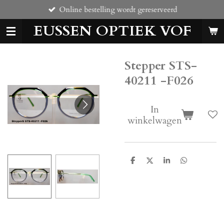
Online bestelling wordt gereserveerd
Ga
direct
EUSSEN OPTIEK VOF
naar
de
hoofdinhoud
Stepper STS-
40211 -F026
In
winkelwagen
D
D
S
D
e
e
h
e
l
e
a
l
e
l
r
e
n
e
n