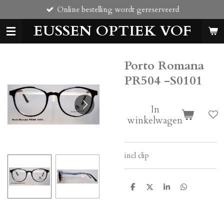
Online bestelling wordt gereserveerd
Ga
direct
EUSSEN OPTIEK VOF
naar
de
hoofdinhoud
Porto Romana
PR504 -S0101
In
winkelwagen
incl clip
D
D
S
D
e
e
h
e
l
e
a
l
e
l
r
e
n
e
n