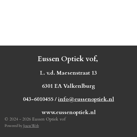
Eussen Optiek vof,
L. v.d. Maesenstraat 13
6301 EA Valkenlburg
043-6010455 /
info@eussenoptiek.nl
www.eussenoptiek.nl
© 2024 - 2026 Eussen Optiek vof
Powered by
JouwWeb