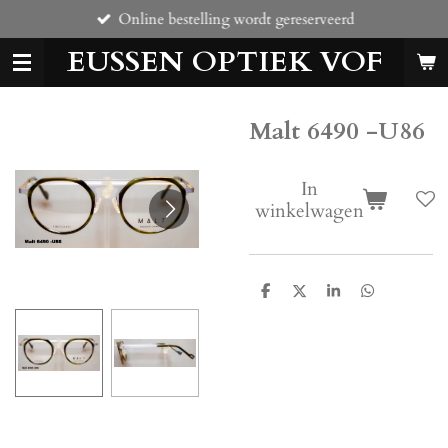
Online bestelling wordt gereserveerd
Ga
direct
EUSSEN OPTIEK VOF
naar
de
hoofdinhoud
Malt 6490 -U86
In
winkelwagen
D
D
S
D
e
e
h
e
l
e
a
l
e
l
r
e
n
e
n