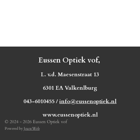
Eussen Optiek vof,
L. v.d. Maesenstraat 13
6301 EA Valkenlburg
043-6010455 /
info@eussenoptiek.nl
www.eussenoptiek.nl
© 2024 - 2026 Eussen Optiek vof
Powered by
JouwWeb