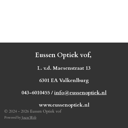
Eussen Optiek vof,
L. v.d. Maesenstraat 13
6301 EA Valkenlburg
043-6010455 /
info@eussenoptiek.nl
www.eussenoptiek.nl
© 2024 - 2026 Eussen Optiek vof
Powered by
JouwWeb