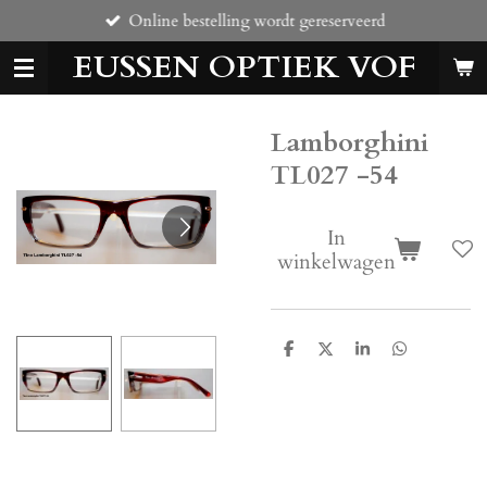
Online bestelling wordt gereserveerd
Ga
direct
EUSSEN OPTIEK VOF
naar
de
hoofdinhoud
Lamborghini
TL027 -54
In
winkelwagen
D
D
S
D
e
e
h
e
l
e
a
l
e
l
r
e
n
e
n