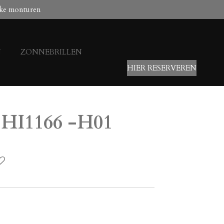
ke monturen
N
ZONNEBRILLEN
HIER RESERVEREN
HI1166 -H01