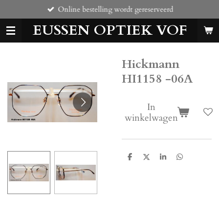
Online bestelling wordt gereserveerd
Ga
direct
EUSSEN OPTIEK VOF
naar
de
hoofdinhoud
Hickmann
HI1158 -06A
In
winkelwagen
D
D
S
D
e
e
h
e
l
e
a
l
e
l
r
e
n
e
n