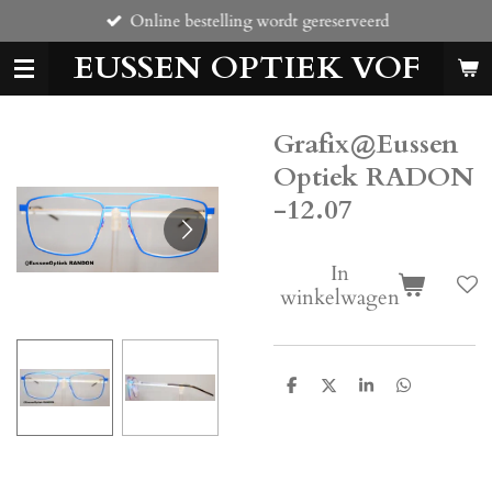
Online bestelling wordt gereserveerd
Ga
direct
EUSSEN OPTIEK VOF
naar
de
hoofdinhoud
Grafix@Eussen
Optiek RADON
-12.07
In
winkelwagen
D
D
S
D
e
e
h
e
l
e
a
l
e
l
r
e
n
e
n