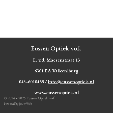
Eussen Optiek vof,
L. v.d. Maesenstraat 13
6301 EA Valkenlburg
043-6010455 /
info@eussenoptiek.nl
www.eussenoptiek.nl
© 2024 - 2026 Eussen Optiek vof
Powered by
JouwWeb