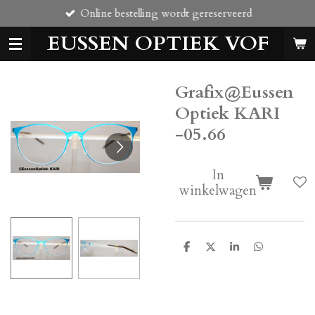
Online bestelling wordt gereserveerd
Ga
direct
EUSSEN OPTIEK VOF
naar
de
hoofdinhoud
Grafix@Eussen
Optiek KARI
-05.66
In
winkelwagen
D
D
S
D
e
e
h
e
l
e
a
l
e
l
r
e
n
e
n