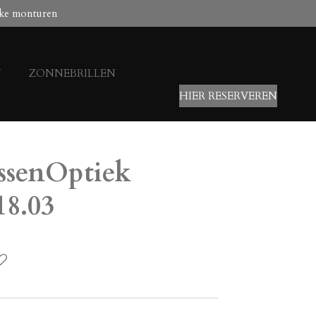
ke monturen
N
ZONNEBRILLEN
HIER RESERVEREN
ssenOptiek
8.03