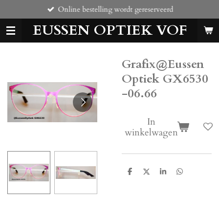
Online bestelling wordt gereserveerd
Ga
direct
EUSSEN OPTIEK VOF
naar
de
hoofdinhoud
Grafix@Eussen
Optiek GX6530
-06.66
In
winkelwagen
D
D
S
D
e
e
h
e
l
e
a
l
e
l
r
e
n
e
n