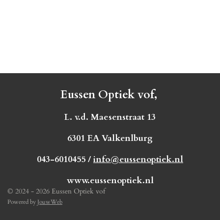
Eussen Optiek vof,
L. v.d. Maesenstraat 13
6301 EA Valkenlburg
043-6010455 /
info@eussenoptiek.nl
www.eussenoptiek.nl
© 2024 - 2026 Eussen Optiek vof
Powered by
JouwWeb