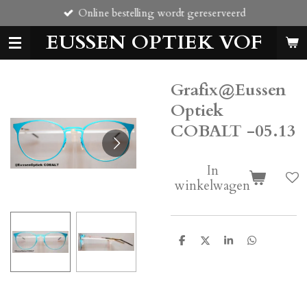
Online bestelling wordt gereserveerd
Ga
direct
EUSSEN OPTIEK VOF
naar
de
hoofdinhoud
Grafix@Eussen
Optiek
COBALT -05.13
In
winkelwagen
D
D
S
D
e
e
h
e
l
e
a
l
e
l
r
e
n
e
n