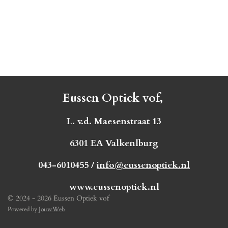
Eussen Optiek vof,
L. v.d. Maesenstraat 13
6301 EA Valkenlburg
043-6010455 /
info@eussenoptiek.nl
www.eussenoptiek.nl
© 2024 - 2026 Eussen Optiek vof
Powered by
JouwWeb