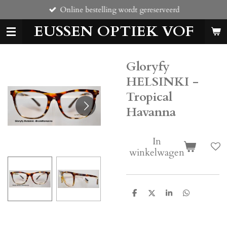
Online bestelling wordt gereserveerd
Ga
direct
EUSSEN OPTIEK VOF
naar
de
hoofdinhoud
Gloryfy
HELSINKI -
Tropical
Havanna
In
winkelwagen
D
D
S
D
e
e
h
e
l
e
a
l
e
l
r
e
n
e
n