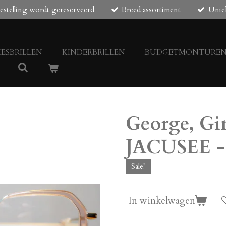
estelling wordt gereserveerd
Breed assortiment
Unie
ESBRILLEN
KINDERBRILLEN
BUDGETMONTURE
George, Gi
JACUSEE -
Sale!
In winkelwagen