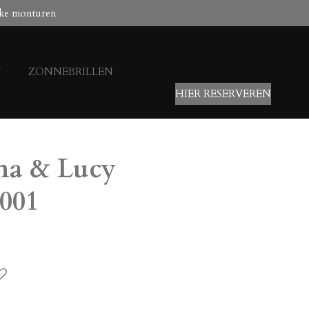
ke monturen
N
ZONNEBRILLEN
HIER RESERVEREN
na & Lucy
001