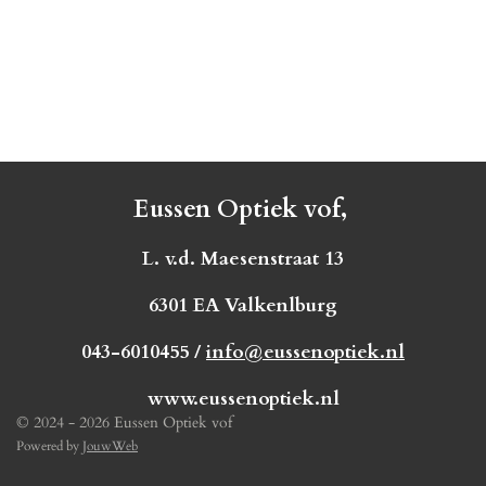
Eussen Optiek vof,
L. v.d. Maesenstraat 13
6301 EA Valkenlburg
043-6010455 /
info@eussenoptiek.nl
www.eussenoptiek.nl
© 2024 - 2026 Eussen Optiek vof
Powered by
JouwWeb