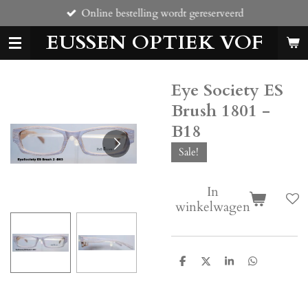
Online bestelling wordt gereserveerd
Ga
direct
EUSSEN OPTIEK VOF
naar
de
hoofdinhoud
Eye Society ES
Brush 1801 -
B18
Sale!
In
winkelwagen
D
D
S
D
e
e
h
e
l
e
a
l
e
l
r
e
n
e
n