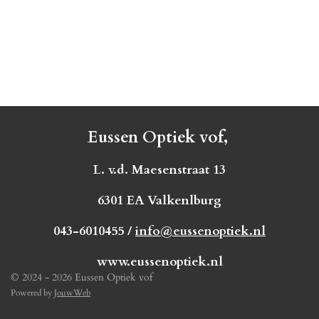
Eussen Optiek vof,
L. v.d. Maesenstraat 13
6301 EA Valkenlburg
043-6010455 /
info@eussenoptiek.nl
www.eussenoptiek.nl
© 2024 - 2026 Eussen Optiek vof
Powered by
JouwWeb