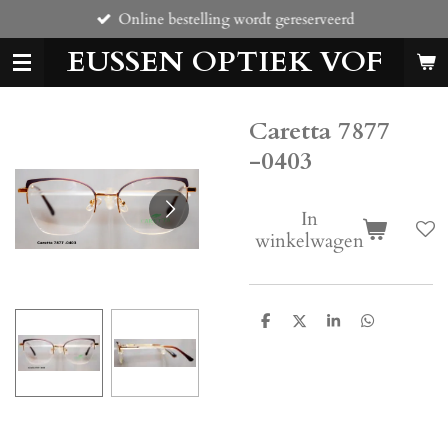
Online bestelling wordt gereserveerd
Ga
direct
EUSSEN OPTIEK VOF
naar
de
hoofdinhoud
Caretta 7877
-0403
In
winkelwagen
D
D
S
D
e
e
h
e
l
e
a
l
e
l
r
e
n
e
n