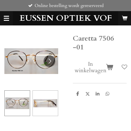
Online bestelling wordt gereserveerd
Ga
direct
EUSSEN OPTIEK VOF
naar
de
hoofdinhoud
Caretta 7506
-01
In
winkelwagen
D
D
S
D
e
e
h
e
l
e
a
l
e
l
r
e
n
e
n