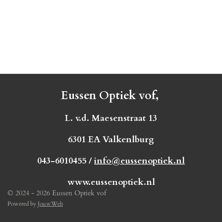
Eussen Optiek vof,
L. v.d. Maesenstraat 13
6301 EA Valkenlburg
043-6010455 /
info@eussenoptiek.nl
www.eussenoptiek.nl
© 2024 - 2026 Eussen Optiek vof
Powered by
JouwWeb