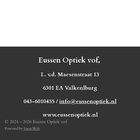
Eussen Optiek vof,
L. v.d. Maesenstraat 13
6301 EA Valkenlburg
043-6010455 /
info@eussenoptiek.nl
www.eussenoptiek.nl
© 2024 - 2026 Eussen Optiek vof
Powered by
JouwWeb