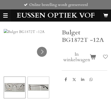
Online bestelling wordt gereserveerd
Ga
direct
EUSSEN OPTIEK VOF
naar
de
hoofdinhoud
Bulget
BG1872T -12A
In
winkelwagen
D
D
S
D
e
e
h
e
l
e
a
l
e
l
r
e
n
e
n