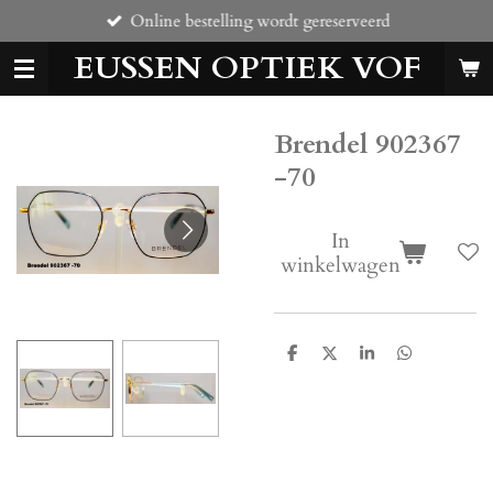
Online bestelling wordt gereserveerd
Ga
direct
EUSSEN OPTIEK VOF
naar
de
hoofdinhoud
Brendel 902367
-70
In
winkelwagen
D
D
S
D
e
e
h
e
l
e
a
l
e
l
r
e
n
e
n