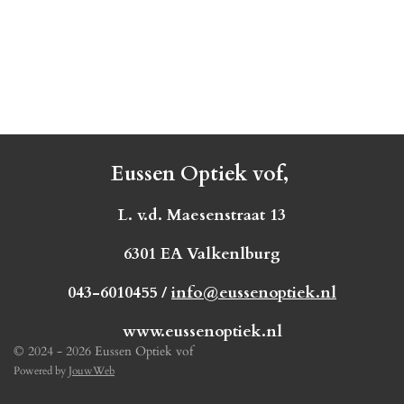
Eussen Optiek vof,
L. v.d. Maesenstraat 13
6301 EA Valkenlburg
043-6010455 /
info@eussenoptiek.nl
www.eussenoptiek.nl
© 2024 - 2026 Eussen Optiek vof
Powered by
JouwWeb