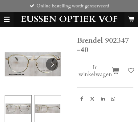
Online bestelling wordt gereserveerd
Ga
direct
EUSSEN OPTIEK VOF
naar
de
hoofdinhoud
Brendel 902347
-40
In
winkelwagen
D
D
S
D
e
e
h
e
l
e
a
l
e
l
r
e
n
e
n