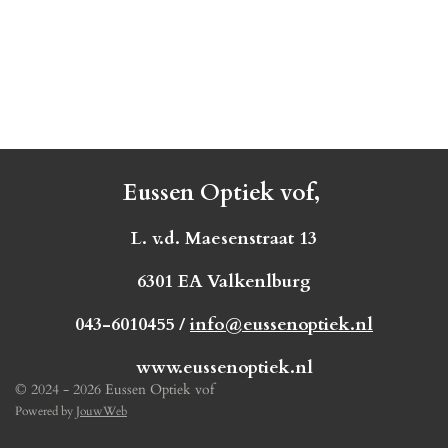
Eussen Optiek vof,
L. v.d. Maesenstraat 13
6301 EA Valkenlburg
043-6010455 /
info@eussenoptiek.nl
www.eussenoptiek.nl
© 2024 - 2026 Eussen Optiek vof
Powered by
JouwWeb