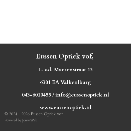
Eussen Optiek vof,
L. v.d. Maesenstraat 13
6301 EA Valkenlburg
043-6010455 /
info@eussenoptiek.nl
www.eussenoptiek.nl
© 2024 - 2026 Eussen Optiek vof
Powered by
JouwWeb