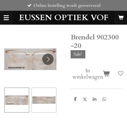
Online bestelling wordt gereserveerd
Ga
direct
EUSSEN OPTIEK VOF
naar
de
hoofdinhoud
Brendel 902300
-20
Sale!
In
winkelwagen
D
D
S
D
e
e
h
e
l
e
a
l
e
l
r
e
n
e
n