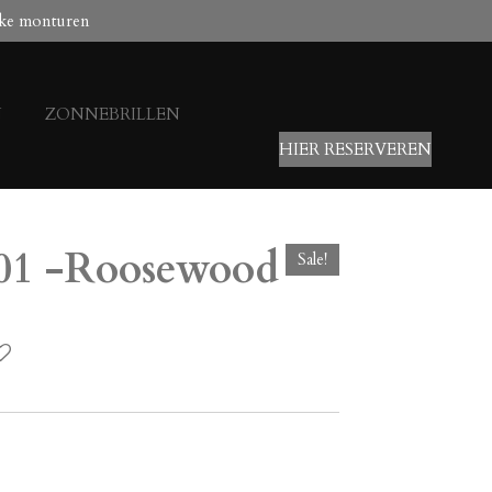
ke monturen
N
ZONNEBRILLEN
HIER RESERVEREN
01 -Roosewood
Sale!