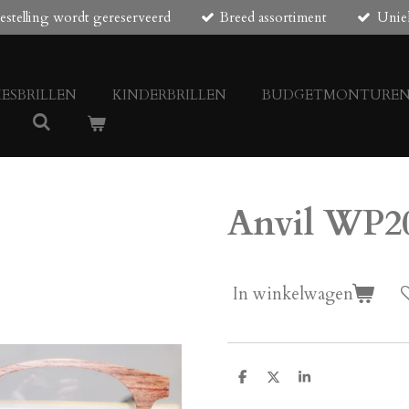
estelling wordt gereserveerd
Breed assortiment
Unie
ESBRILLEN
KINDERBRILLEN
BUDGETMONTURE
Anvil WP2
In winkelwagen
D
D
S
e
e
h
l
e
a